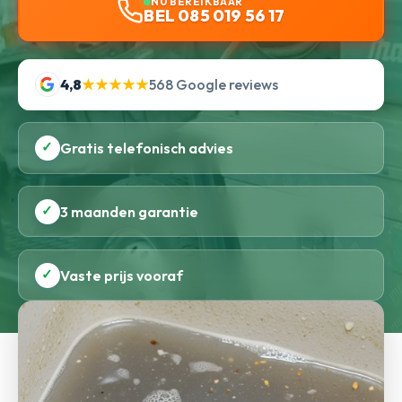
NU BEREIKBAAR
BEL 085 019 56 17
4,8
★★★★★
568 Google reviews
✓
Gratis telefonisch advies
✓
3 maanden garantie
✓
Vaste prijs vooraf