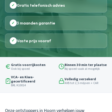
✓
Gratis telefonisch advies
✓
3 maanden garantie
✓
Vaste prijs vooraf
Gratis voorrijkosten
Binnen 30 min ter plaatse
Ook bij spoed
Bij spoed vaak al mogelijk
VCA- en Kiwa-
Volledig verzekerd
gecertificeerd
AVB tot 2,5 miljoen + CAR
BRL K10014
Onze ontstoppers in Hoorn verhelpen jouw