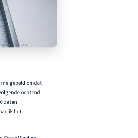
ad me gebeld omdat
 volgende ochtend
60 zaten
ad ik het