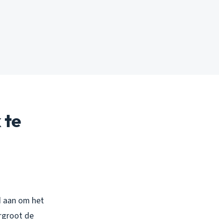
 te
ad aan om het
rgroot de