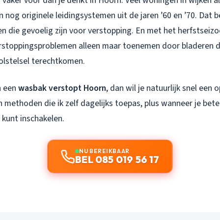
 vaker voor dan je denkt in Hoorn. Veel woningen in wijken a
nog originele leidingsystemen uit de jaren ’60 en ’70. Dat 
en die gevoelig zijn voor verstopping. En met het herfstseiz
 verstoppingsproblemen alleen maar toenemen door bladeren d
lstelsel terechtkomen.
an een
wasbak verstopt Hoorn
, dan wil je natuurlijk snel een 
methoden die ik zelf dagelijks toepas, plus wanneer je beter
 kunt inschakelen.
NU BEREIKBAAR
BEL 085 019 56 17