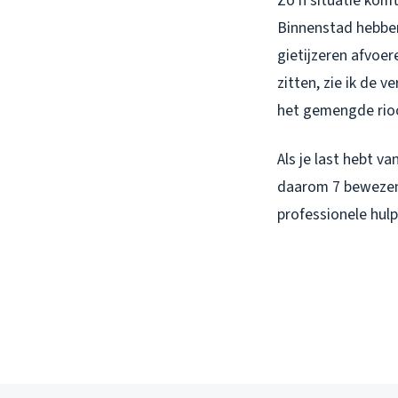
Zo’n situatie komt
Binnenstad hebben 
gietijzeren afvoer
zitten, zie ik de
het gemengde rioo
Als je last hebt v
daarom 7 bewezen 
professionele hulp