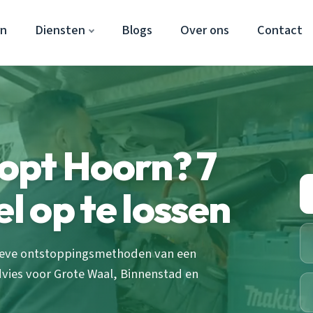
rn
Diensten
Blogs
Over ons
Contact
opt Hoorn? 7
el op te lossen
tieve ontstoppingsmethoden van een
 advies voor Grote Waal, Binnenstad en