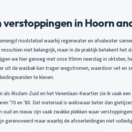
verstoppingen in Hoorn ande
emengd rioolstelsel waarbij regenwater en afvalwater same
 misschien niet belangrijk, maar in de praktijk betekent het 
krijgen we hier genoeg met onze 95mm neerslag in oktober, h
er uit de wasbak kan trager wegstromen, waardoor vet en z
 leidingwanden te kleven.
en als Risdam-Zuid en het Venenlaan-Kwartier zie ik vaak een
aren ’70 en ’80. Dat materiaal is weliswaar beter dan gietijze
 oud en nieuw zijn vaak zwakke plekken waar verstoppingen
ijn gerenoveerd maar waarbij de afvoerleidingen niet volledig