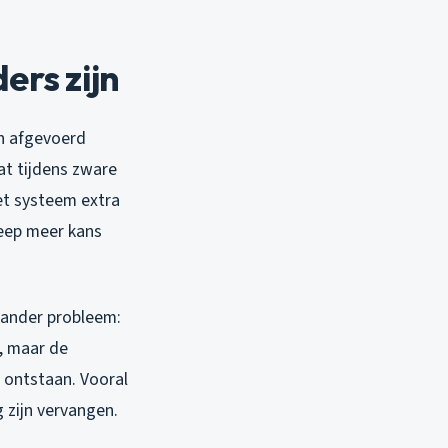
rs zijn
n afgevoerd
dat tijdens zware
et systeem extra
eep meer kans
 ander probleem:
r, maar de
 ontstaan. Vooral
 zijn vervangen.