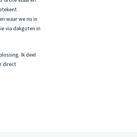
ls Grote Waal en
betekent
oen waar we nu in
ie via dakgoten in
oplossing. Ik deel
 direct