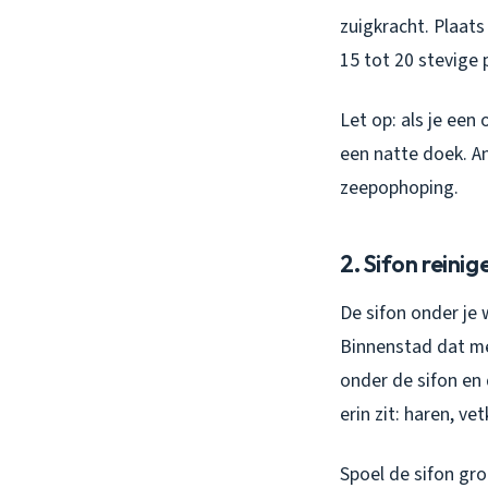
zuigkracht. Plaat
15 tot 20 stevige
Let op: als je een
een natte doek. An
zeepophoping.
2. Sifon reinig
De sifon onder je 
Binnenstad dat me
onder de sifon en
erin zit: haren, v
Spoel de sifon gr