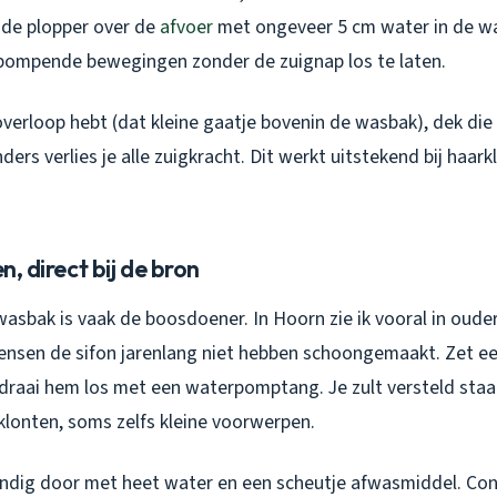
s de plopper over de
afvoer
met ongeveer 5 cm water in de w
 pompende bewegingen zonder de zuignap los te laten.
 overloop hebt (dat kleine gaatje bovenin de wasbak), dek die
ders verlies je alle zuigkracht. Dit werkt uitstekend bij haark
en, direct bij de bron
wasbak is vaak de boosdoener. In Hoorn zie ik vooral in oud
nsen de sifon jarenlang niet hebben schoongemaakt. Zet e
 draai hem los met een waterpomptang. Je zult versteld sta
etklonten, soms zelfs kleine voorwerpen.
ondig door met heet water en een scheutje afwasmiddel. Con