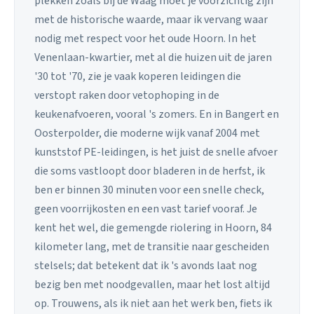
plekken zoals bij de Waag moet je voorzichtig zijn
met de historische waarde, maar ik vervang waar
nodig met respect voor het oude Hoorn. In het
Venenlaan-kwartier, met al die huizen uit de jaren
'30 tot '70, zie je vaak koperen leidingen die
verstopt raken door vetophoping in de
keukenafvoeren, vooral 's zomers. En in Bangert en
Oosterpolder, die moderne wijk vanaf 2004 met
kunststof PE-leidingen, is het juist de snelle afvoer
die soms vastloopt door bladeren in de herfst, ik
ben er binnen 30 minuten voor een snelle check,
geen voorrijkosten en een vast tarief vooraf. Je
kent het wel, die gemengde riolering in Hoorn, 84
kilometer lang, met de transitie naar gescheiden
stelsels; dat betekent dat ik 's avonds laat nog
bezig ben met noodgevallen, maar het lost altijd
op. Trouwens, als ik niet aan het werk ben, fiets ik