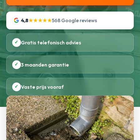
4,8
★★★★★
568 Google reviews
✓
Gratis telefonisch advies
✓
3 maanden garantie
✓
Vaste prijs vooraf