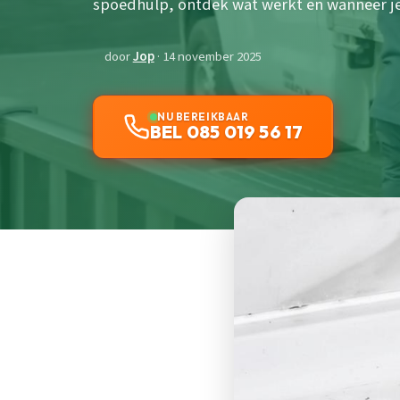
spoedhulp, ontdek wat werkt en wanneer je
door
Jop
· 14 november 2025
NU BEREIKBAAR
BEL 085 019 56 17