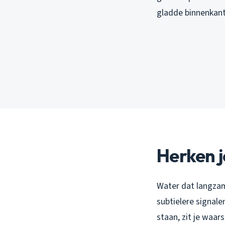
gladde binnenkant
Herken j
Water dat langzam
subtielere signale
staan, zit je waar