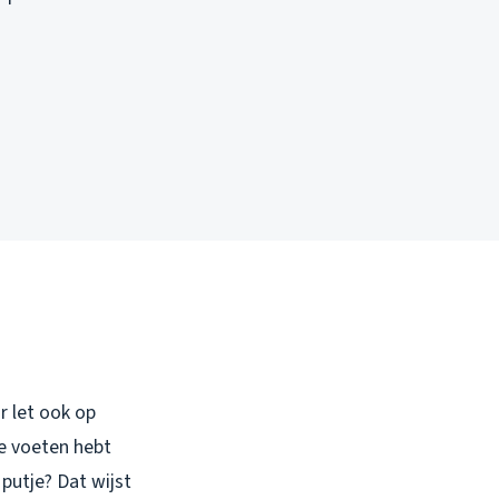
r let ook op
je voeten hebt
 putje? Dat wijst