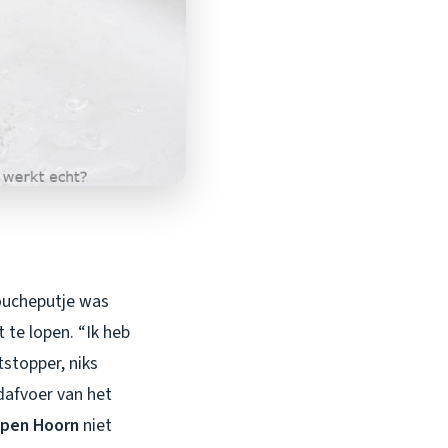
doucheputje was
te lopen. “Ik heb
tstopper, niks
fdafvoer van het
ppen Hoorn
niet