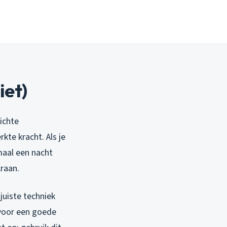
iet)
lichte
kte kracht. Als je
imaal een nacht
kraan.
juiste techniek
 voor een goede