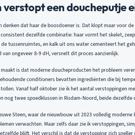
erstopt een doucheputje ei
denken dat haar de boosdoener is. Dat klopt maar voor de he
ik consistent dezelfde combinatie: haar vormt het skelet, zee
 de tussenruimtes, en kalk uit ons water cementeert het geh
van ongeveer 8-9 dH, versnelt dit proces aanzienlijk.
 maakt is dat moderne doucheproducten het probleem vererg
iehoudende conditioners bevatten ingrediënten die bij temp
tollen. Vanaf half oktober zie ik het aantal verstoppingen 
n nog twee spoedklussen in Risdam-Noord, beide dezelfde 
Nieuwe Steen, waar de nieuwbouw uit 2023 volledig moderne P
blemen verwachten. Maar zelfs daar zie ik verstoppingen, s
tzelfde blijft. Het verschil is dat de verstopping zich snelle