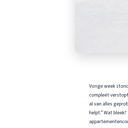
Vorige week stond 
compleet verstopt
al van alles geprob
helpt.” Wat bleek?
appartementencomp