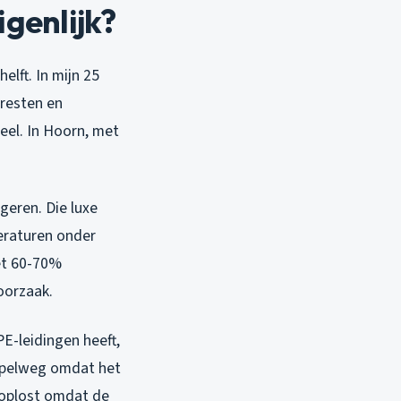
genlijk?
lft. In mijn 25
presten en
eel. In Hoorn, met
eren. Die luxe
eraturen onder
met 60-70%
oorzaak.
E-leidingen heeft,
impelweg omdat het
r oplost omdat de