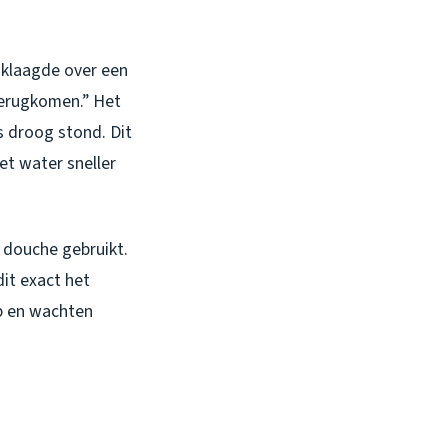
 klaagde over een
 terugkomen.” Het
s droog stond. Dit
t water sneller
e douche gebruikt.
dit exact het
 op en wachten