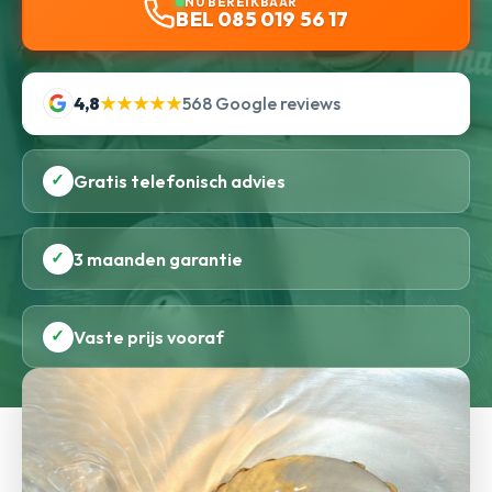
NU BEREIKBAAR
BEL 085 019 56 17
4,8
★★★★★
568 Google reviews
✓
Gratis telefonisch advies
✓
3 maanden garantie
✓
Vaste prijs vooraf