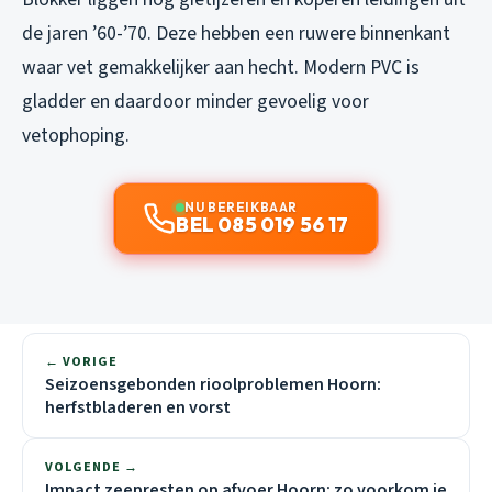
de jaren ’60-’70. Deze hebben een ruwere binnenkant
waar vet gemakkelijker aan hecht. Modern PVC is
gladder en daardoor minder gevoelig voor
vetophoping.
NU BEREIKBAAR
BEL 085 019 56 17
← VORIGE
Seizoensgebonden rioolproblemen Hoorn:
herfstbladeren en vorst
VOLGENDE →
Impact zeepresten op afvoer Hoorn: zo voorkom je