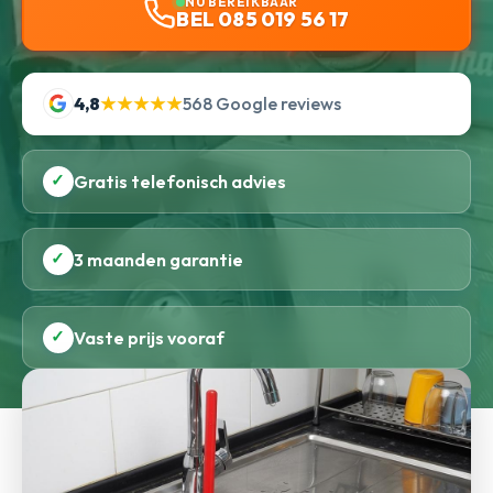
NU BEREIKBAAR
BEL 085 019 56 17
4,8
★★★★★
568 Google reviews
✓
Gratis telefonisch advies
✓
3 maanden garantie
✓
Vaste prijs vooraf