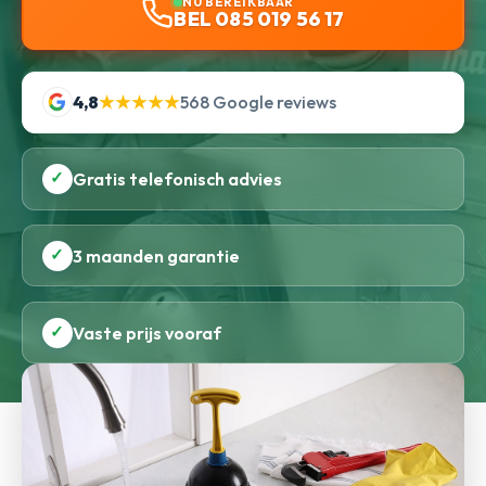
NU BEREIKBAAR
BEL 085 019 56 17
4,8
★★★★★
568 Google reviews
✓
Gratis telefonisch advies
✓
3 maanden garantie
✓
Vaste prijs vooraf