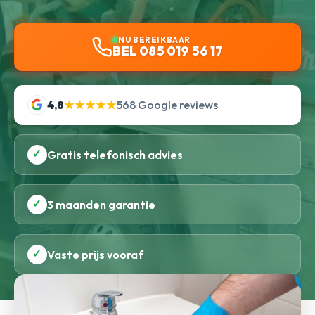
NU BEREIKBAAR
BEL 085 019 56 17
4,8
★★★★★
568 Google reviews
✓
Gratis telefonisch advies
✓
3 maanden garantie
✓
Vaste prijs vooraf