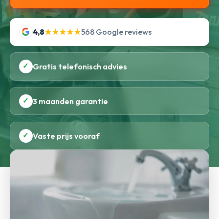
4,8
★★★★★
568 Google reviews
✓
Gratis telefonisch advies
✓
3 maanden garantie
✓
Vaste prijs vooraf