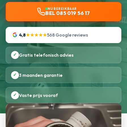
NU BEREIKBAAR
BEL 085 019 56 17
4,8
★★★★★
568 Google reviews
✓
Gratis telefonisch advies
✓
3 maanden garantie
✓
Vaste prijs vooraf